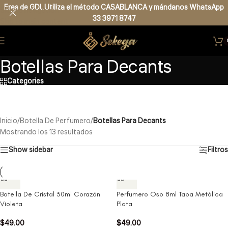
Eres de GDL Utiliza el método CASABLANCA
y
mándanos
WhatsApp
Skip to navigation
33 3971 8747
Skip to main content
Botellas Para Decants
Categories
Inicio
/
Botella De Perfumero
/
Botellas Para Decants
Mostrando los 13 resultados
Show sidebar
Filtros
Botella De Cristal 30ml Corazón
Perfumero Oso 8ml Tapa Metálica
Violeta
Plata
$
49.00
$
49.00