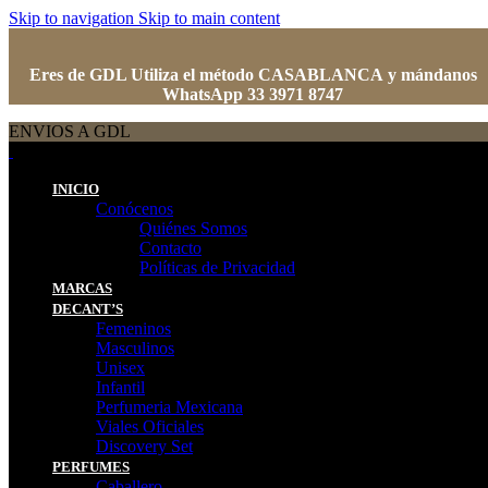
Skip to navigation
Skip to main content
Eres de GDL Utiliza el método CASABLANCA
y
mándanos
WhatsApp 33 3971 8747
ENVIOS A GDL
INICIO
Conócenos
Quiénes Somos
Contacto
Políticas de Privacidad
MARCAS
DECANT’S
Femeninos
Masculinos
Unisex
Infantil
Perfumeria Mexicana
Viales Oficiales
Discovery Set
PERFUMES
Caballero