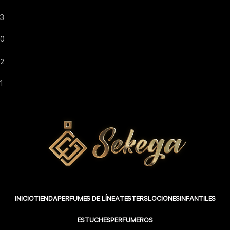
3
0
2
1
INICIO
TIENDA
PERFUMES DE LÍNEA
TESTERS
LOCIONES
INFANTILES
ESTUCHES
PERFUMEROS