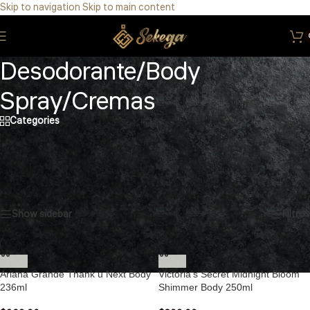
Skip to navigation
Skip to main content
Eres de GDL Utiliza el método CASABLANCA
y
mándanos
WhatsApp
33 3971 8747
Desodorante/Body
Spray/Cremas
Categories
Inicio
/
Perfumes de Linea
/
Desodorante/Body Spray/Cremas
Mostrando 1–15 de 48 resultados
Show sidebar
Filtros
Ariana Grande Thank u Next Body
Victoria’s Secret Midnight Bloom
236ml
Shimmer Body 250ml