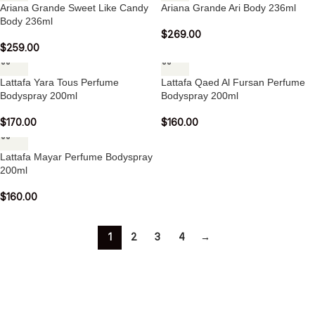
Ariana Grande Sweet Like Candy
Ariana Grande Ari Body 236ml
Body 236ml
$
269.00
$
259.00
Lattafa Yara Tous Perfume
Lattafa Qaed Al Fursan Perfume
Bodyspray 200ml
Bodyspray 200ml
$
170.00
$
160.00
Lattafa Mayar Perfume Bodyspray
200ml
$
160.00
1
2
3
4
→