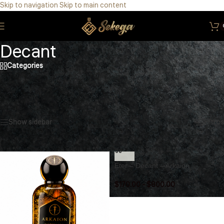
Skip to navigation
Skip to main content
Eres de GDL Utiliza el método CASABLANCA
y
mándanos
WhatsApp
33 3971 8747
Decant
Categories
Inicio
/
Decant
Mostrando 1–15 de 2384 resultados
Show sidebar
Filtros
Eter – Decant – Arkaion
$
170.00
-
$
800.00