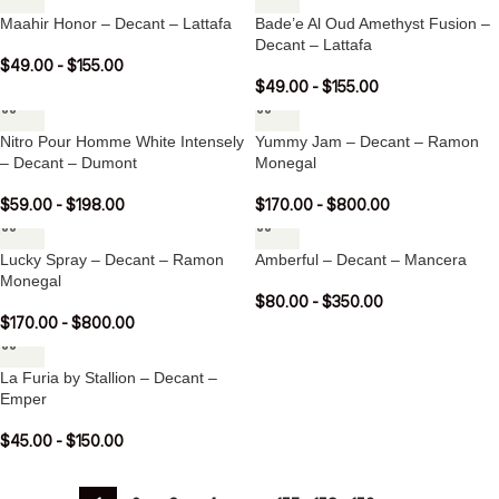
Maahir Honor – Decant – Lattafa
Bade’e Al Oud Amethyst Fusion –
Decant – Lattafa
$
49.00
-
$
155.00
$
49.00
-
$
155.00
Nitro Pour Homme White Intensely
Yummy Jam – Decant – Ramon
– Decant – Dumont
Monegal
$
59.00
-
$
198.00
$
170.00
-
$
800.00
Lucky Spray – Decant – Ramon
Amberful – Decant – Mancera
Monegal
$
80.00
-
$
350.00
$
170.00
-
$
800.00
La Furia by Stallion – Decant –
Emper
$
45.00
-
$
150.00