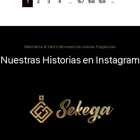
1
2
3
4
…
157
158
159
→
Mantente al tanto de nuestras nuevas fragancias
Nuestras Historias en Instagram