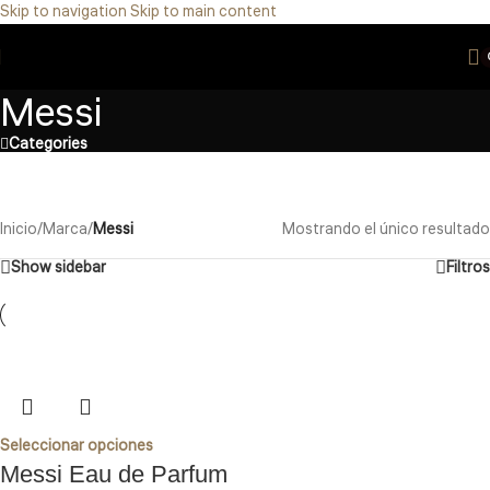
Skip to navigation
Skip to main content
Eres de GDL Utiliza el método CASABLANCA
y
mándanos
WhatsApp
33 3971 8747
Messi
Categories
Inicio
/
Marca
/
Messi
Mostrando el único resultado
Show sidebar
Filtros
Seleccionar opciones
Messi Eau de Parfum