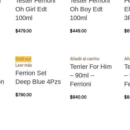
i
Tester Ferrioni
Tester Ferrioni
Fe
Oh Girl Edt
Oh Boy Edt
El
100ml
100ml
3
$
479.00
$
449.00
$
6
Sold out
Añadir al carrito
Aña
Leer más
Terrier For Him
Te
Ferrion Set
– 90ml –
–
on
Deep Blue 4Pzs
Ferrioni
Fe
$
790.00
$
840.00
$
8