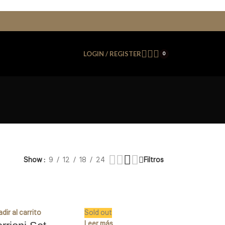
LOGIN / REGISTER
0
Show
9
12
18
24
Filtros
dir al carrito
Sold out
Leer más