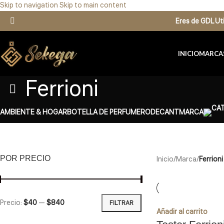
Skip to navigation
Skip to main content
Eres de GDL U
INICIO
MARCA
Ferrioni
AMBIENTE & HOGAR
BOTELLA DE PERFUMERO
DECANT
MARCA
POR PRECIO
Inicio
/
Marca
/
Ferrioni
Precio:
$40
—
$840
FILTRAR
Añadir al carrito