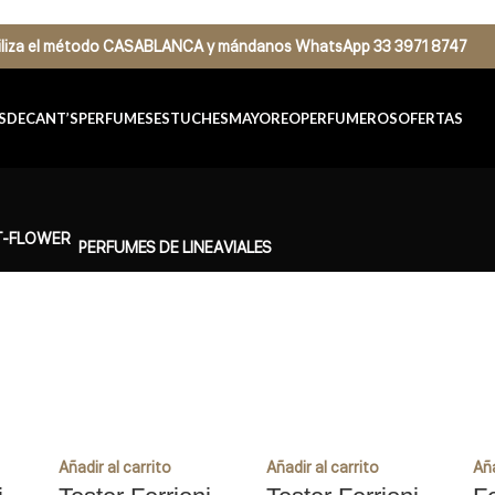
tiliza el método CASABLANCA
y
mándanos
WhatsApp 33 3971 8747
S
DECANT’S
PERFUMES
ESTUCHES
MAYOREO
PERFUMEROS
OFERTAS
PERFUMES DE LINEA
VIALES
Añadir al carrito
Añadir al carrito
Aña