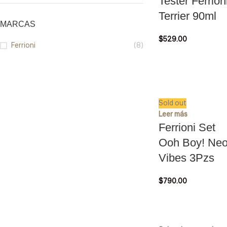
Tester Ferrion
Terrier 90ml
MARCAS
$
529.00
Ferrioni
(8)
Sold out
Leer más
Ferrioni Set
Ooh Boy! Ne
Vibes 3Pzs
$
790.00