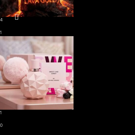
4
1
1
0