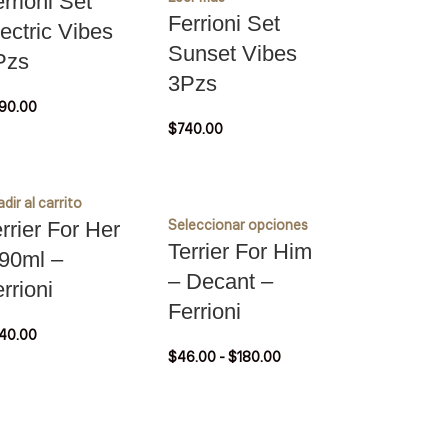
rrioni Set
Ferrioni Set
ectric Vibes
Sunset Vibes
Pzs
3Pzs
90.00
$
740.00
dir al carrito
Seleccionar opciones
rrier For Her
Terrier For Him
 90ml –
– Decant –
rrioni
Ferrioni
40.00
$
46.00
-
$
180.00