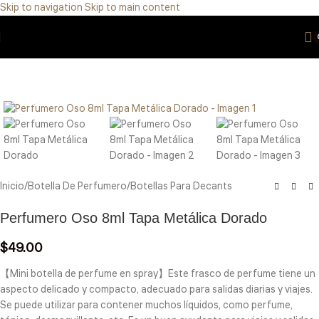
Skip to navigation
Skip to main content
Eres de GDL Utiliza el método CASABLANCA
y
mándanos
WhatsApp
33 3971 8747
Click to enlarge
Inicio
/
Botella De Perfumero
/
Botellas Para Decants
Perfumero Oso 8ml Tapa Metálica Dorado
$
49.00
【Mini botella de perfume en spray】Este frasco de perfume tiene un
aspecto delicado y compacto, adecuado para salidas diarias y viajes.
Se puede utilizar para contener muchos líquidos, como perfume,