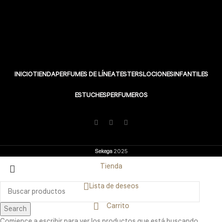
INICIO
TIENDA
PERFUMES DE LÍNEA
TESTERS
LOCIONES
INFANTILES
ESTUCHES
PERFUMEROS
Sekega
2025
Tienda
Lista de deseos
Carrito
Search
Comience a escribir para ver los productos que está buscando.