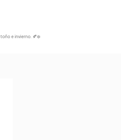
oño e invierno. 🍂❄️