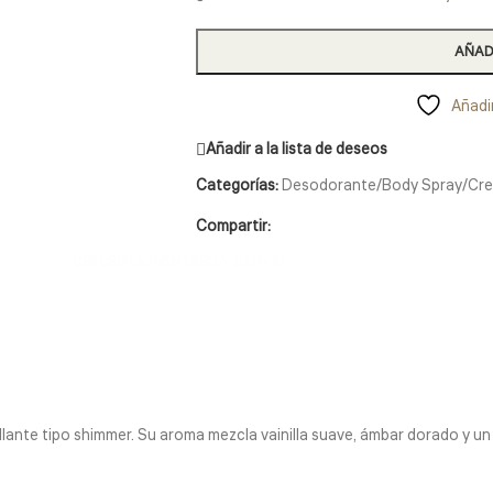
AÑAD
Añadir
Añadir a la lista de deseos
Categorías:
Desodorante/Body Spray/Cr
Compartir:
DESCRIPCIÓN
ENTREGA & ENVÍO
llante tipo shimmer. Su aroma mezcla vainilla suave, ámbar dorado y u