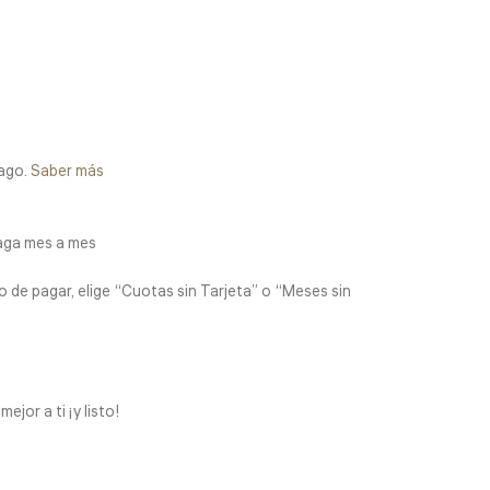
ago.
Saber más
aga mes a mes
 de pagar, elige “Cuotas sin Tarjeta” o “Meses sin
jor a ti ¡y listo!