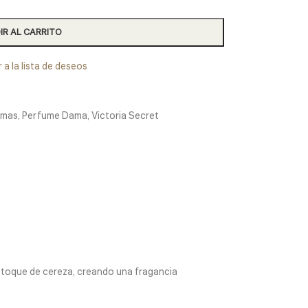
IR AL CARRITO
 a la lista de deseos
emas
,
Perfume Dama
,
Victoria Secret
n toque de cereza, creando una fragancia