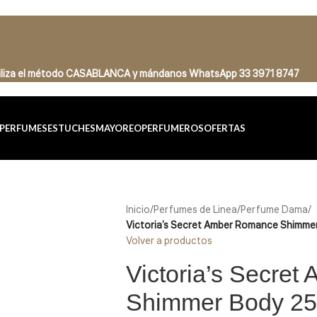
tiliza el método CASABLANCA
y
mándanos
WhatsApp 33 3971 8747
PERFUMES
ESTUCHES
MAYOREO
PERFUMEROS
OFERTAS
Inicio
/
Perfumes de Linea
/
Perfume Dama
/
Victoria’s Secret Amber Romance Shimme
Volver a productos
Victoria’s Secre
Shimmer Body 2