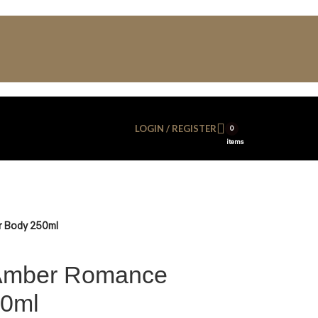
LOGIN / REGISTER
0
items
r Body 250ml
t Amber Romance
50ml