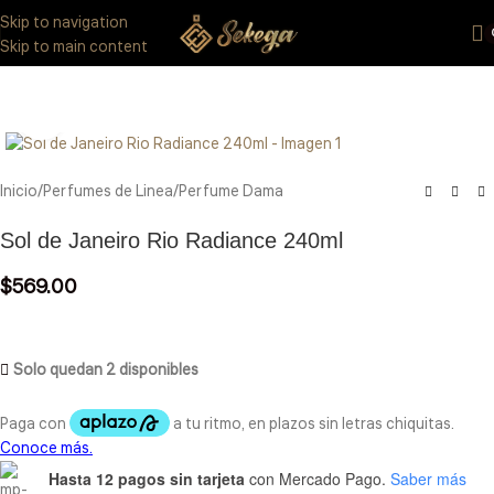
Eres de GDL Utiliza el método CASABLANCA
y
mándanos
WhatsApp
Skip to navigation
33 3971 8747
Skip to main content
Click to enlarge
Inicio
/
Perfumes de Linea
/
Perfume Dama
Sol de Janeiro Rio Radiance 240ml
$
569.00
Solo quedan 2 disponibles
Hasta 12 pagos sin tarjeta
con Mercado Pago.
Saber más