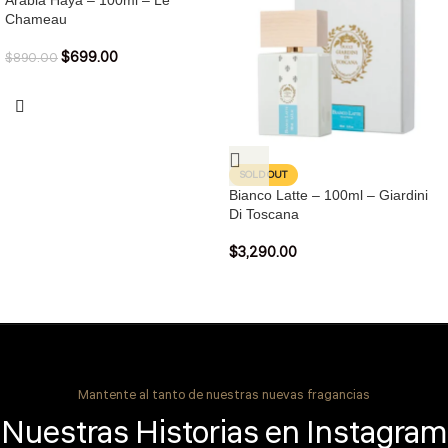
Arabia Haya – 100ml – Le
Chameau
$
699.00
$
890.00
SOLD OUT
Bianco Latte – 100ml – Giardini
Di Toscana
$
3,290.00
Mantente al tanto de nuestras nuevas fragancias
Nuestras Historias en Instagram