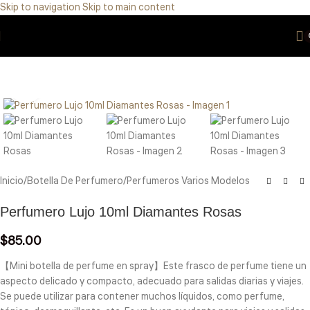
Skip to navigation
Skip to main content
Eres de GDL Utiliza el método CASABLANCA
y
mándanos
WhatsApp
33 3971 8747
Click to enlarge
Inicio
/
Botella De Perfumero
/
Perfumeros Varios Modelos
Perfumero Lujo 10ml Diamantes Rosas
$
85.00
【Mini botella de perfume en spray】Este frasco de perfume tiene un
aspecto delicado y compacto, adecuado para salidas diarias y viajes.
Se puede utilizar para contener muchos líquidos, como perfume,