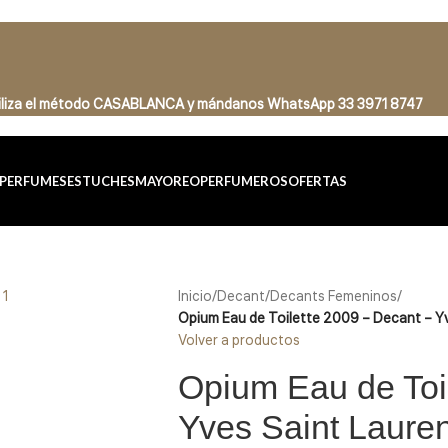
tiliza el método CASABLANCA
y
mándanos
WhatsApp 33 3971 8747
PERFUMES
ESTUCHES
MAYOREO
PERFUMEROS
OFERTAS
Inicio
/
Decant
/
Decants Femeninos
/
Opium Eau de Toilette 2009 – Decant – Yv
Volver a productos
Opium Eau de Toi
Yves Saint Lauren