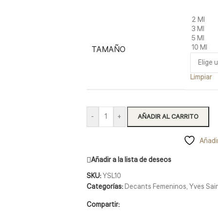
2 Ml
3 Ml
5 Ml
10 Ml
TAMAÑO
Limpiar
-
+
AÑADIR AL CARRITO
Añadir
Añadir a la lista de deseos
SKU:
YSL10
Categorías:
Decants Femeninos
,
Yves Sai
Compartir: