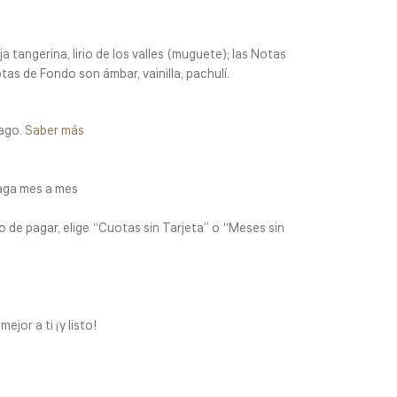
 tangerina, lirio de los valles (muguete); las Notas
otas de Fondo son ámbar, vainilla, pachulí.
ago.
Saber más
aga mes a mes
 de pagar, elige “Cuotas sin Tarjeta” o “Meses sin
jor a ti ¡y listo!