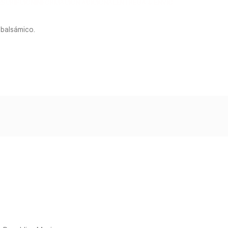
ESCRIPCIÓN
INFORMACIÓN ADICIONAL
ENTREGA & ENVÍO
, balsámico.