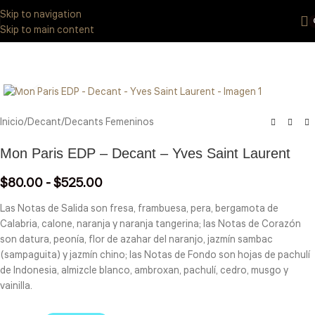
Eres de GDL Utiliza el método CASABLANCA
y
mándanos
WhatsApp
Skip to navigation
33 3971 8747
Skip to main content
Click to enlarge
Inicio
/
Decant
/
Decants Femeninos
Mon Paris EDP – Decant – Yves Saint Laurent
$
80.00
-
$
525.00
Las Notas de Salida son fresa, frambuesa, pera, bergamota de
Calabria, calone, naranja y naranja tangerina; las Notas de Corazón
son datura, peonía, flor de azahar del naranjo, jazmín sambac
(sampaguita) y jazmín chino; las Notas de Fondo son hojas de pachulí
de Indonesia, almizcle blanco, ambroxan, pachulí, cedro, musgo y
vainilla.