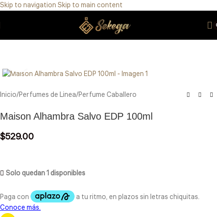
Skip to navigation
Skip to main content
Eres de GDL Utiliza el método CASABLANCA
y
mándanos
WhatsApp
33 3971 8747
Click to enlarge
Inicio
/
Perfumes de Linea
/
Perfume Caballero
Maison Alhambra Salvo EDP 100ml
$
529.00
Solo quedan 1 disponibles