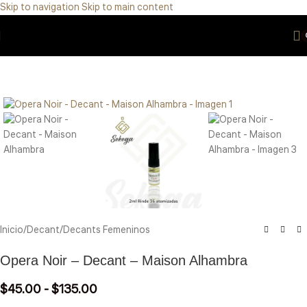
Skip to navigation
Skip to main content
Eres de GDL Utiliza el método CASABLANCA
y
mándanos
WhatsApp
33 3971 8747
Click to enlarge
Inicio
/
Decant
/
Decants Femeninos
Opera Noir – Decant – Maison Alhambra
$
45.00
-
$
135.00