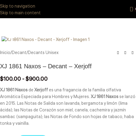
Eres de GDL Utiliza el método CASABLANCA
y
mándanos
WhatsApp
Skip to navigation
33 3971 8747
Skip to main content
Click to enlarge
Inicio
/
Decant
/
Decants Unisex
XJ 1861 Naxos – Decant – Xerjoff
$
100.00
-
$
900.00
XJ 1861 Naxos
de
Xerjoff
es una fragancia de la familia olfativa
Aromática Especiada para Hombres y Mujeres.
XJ 1861 Naxos
se lanzó
en 2015. Las Notas de Salida son lavanda, bergamota y limón (lima
ácida); las Notas de Corazón son miel, canela, cachemira y jazmín
sambac (sampaguita); las Notas de Fondo son hojas de tabaco, haba
tonka y vainilla.