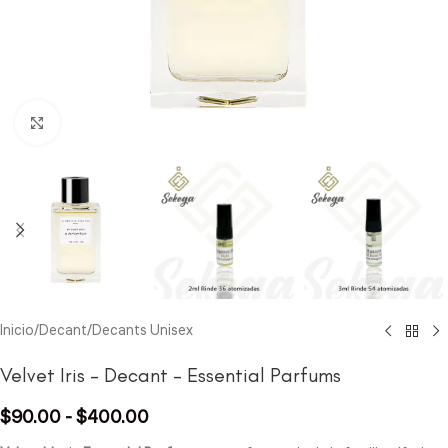
Click to enlarge
Inicio
/
Decant
/
Decants Unisex
Velvet Iris – Decant – Essential Parfums
$
90.00
-
$
400.00