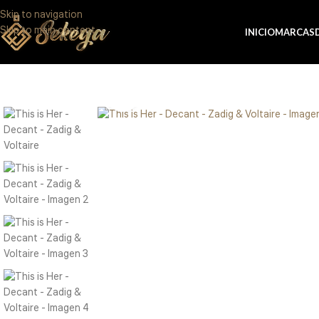
Skip to navigation
Eres de GDL U
Skip to main content
INICIO
MARCAS
Click to enlarge