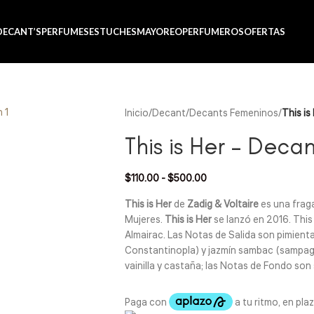
tiliza el método CASABLANCA
y
mándanos
WhatsApp 33 3971 8747
DECANT’S
PERFUMES
ESTUCHES
MAYOREO
PERFUMEROS
OFERTAS
Inicio
/
Decant
/
Decants Femeninos
/
This is
This is Her – Deca
$
110.00
-
$
500.00
This is Her
de
Zadig & Voltaire
es una fraga
Mujeres.
This is Her
se lanzó en 2016. This
Almairac. Las Notas de Salida son pimienta 
Constantinopla) y jazmín sambac (sampagu
vainilla y castaña; las Notas de Fondo so