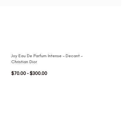
Joy Eau De Parfum Intense – Decant –
Christian Dior
$
70.00
-
$
300.00
Miss Dior Bloomi