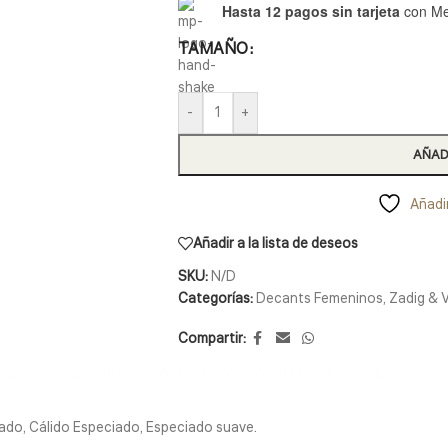
Hasta 12 pagos sin tarjeta
con Me
TAMAÑO
-
+
AÑAD
Añadir
Añadir a la lista de deseos
SKU:
N/D
Categorías:
Decants Femeninos
,
Zadig & V
Compartir:
PCIÓN
INFORMACIÓN ADICIONAL
ENTREGA & ENVÍO
cado, Cálido Especiado, Especiado suave.