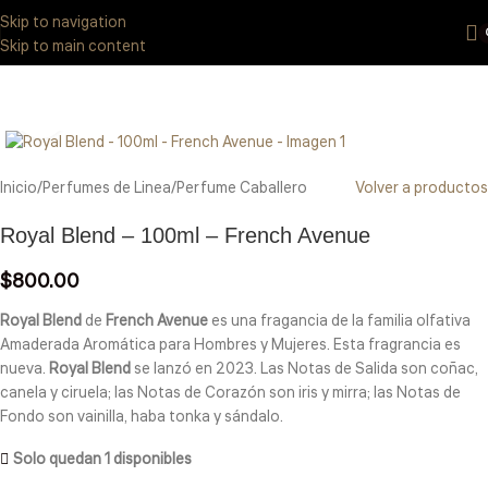
Eres de GDL Utiliza el método CASABLANCA
y
mándanos
WhatsApp
Skip to navigation
33 3971 8747
Skip to main content
Click to enlarge
Inicio
/
Perfumes de Linea
/
Perfume Caballero
Volver a productos
Royal Blend – 100ml – French Avenue
$
800.00
Royal Blend
de
French Avenue
es una fragancia de la familia olfativa
Amaderada Aromática para Hombres y Mujeres. Esta fragrancia es
nueva.
Royal Blend
se lanzó en 2023. Las Notas de Salida son coñac,
canela y ciruela; las Notas de Corazón son iris y mirra; las Notas de
Fondo son vainilla, haba tonka y sándalo.
Solo quedan 1 disponibles