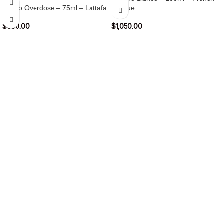
Choco Overdose – 75ml – Lattafa
Avenue
$
950.00
$
1,050.00