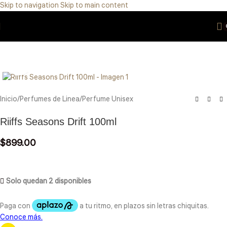
Skip to navigation
Skip to main content
Eres de GDL Utiliza el método CASABLANCA
y
mándanos
WhatsApp
33 3971 8747
Click to enlarge
Inicio
/
Perfumes de Linea
/
Perfume Unisex
Riiffs Seasons Drift 100ml
$
899.00
Solo quedan 2 disponibles