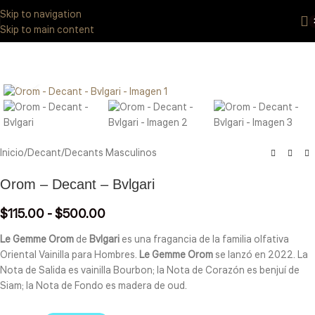
Eres de GDL Utiliza el método CASABLANCA
y
mándanos
WhatsApp
Skip to navigation
33 3971 8747
Skip to main content
Click to enlarge
Inicio
/
Decant
/
Decants Masculinos
Orom – Decant – Bvlgari
$
115.00
-
$
500.00
Le Gemme Orom
de
Bvlgari
es una fragancia de la familia olfativa
Oriental Vainilla para Hombres.
Le Gemme Orom
se lanzó en 2022. La
Nota de Salida es vainilla Bourbon; la Nota de Corazón es benjuí de
Siam; la Nota de Fondo es madera de oud.