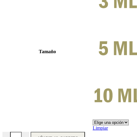
Tamaño
Limpiar
No Limit - Decant - Jo Milano Paris cantidad