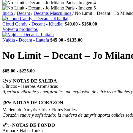
Inicio
/
Decant
/
Decants Masculinos
/
No Limit – Decant – Jo Milano
Rango
Cloud Candy - Decant - Khadlaj
$
49.00
-
$
160.00
de
Volver a productos
precios:
Rango
desde
Najdia - Decant - Lattafa
$
45.00
-
$
135.00
de
$49.00
precios:
hasta
No Limit – Decant – Jo Milan
desde
$160.00
$45.00
hasta
Rango
$
65.00
-
$
225.00
$135.00
de
🍋🌿
NOTAS DE SALIDA
precios:
Cítricos • Hierbas Aromáticas
desde
Apertura vibrante y energizante: una explosión de cítricos brillantes
$65.00
hasta
🪵🌸
NOTAS DE CORAZÓN
$225.00
Madera de Amyris • Iris • Flores Sutiles
Corazón suave y sofisticado: la madera de amyris aporta calidez sedos
🍂✨
NOTAS DE FONDO
Ámbar • Haba Tonka