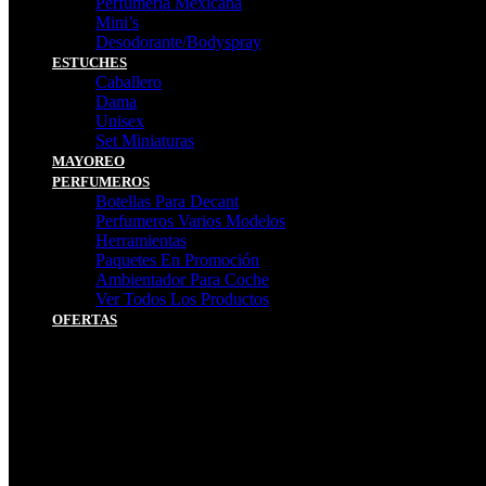
Perfumeria Mexicana
Mini’s
Desodorante/Bodyspray
ESTUCHES
Caballero
Dama
Unisex
Set Miniaturas
MAYOREO
PERFUMEROS
Botellas Para Decant
Perfumeros Varios Modelos
Herramientas
Paquetes En Promoción
Ambientador Para Coche
Ver Todos Los Productos
OFERTAS