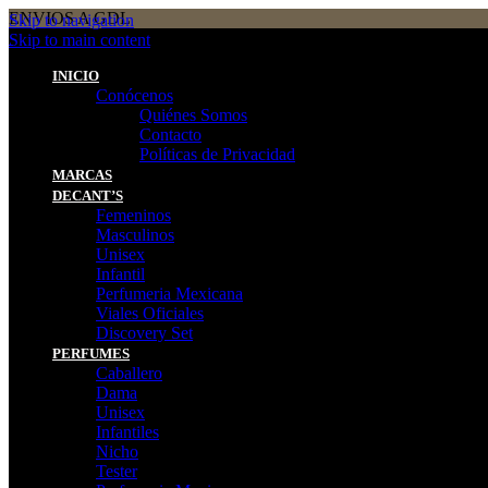
ENVIOS A GDL
Skip to navigation
Skip to main content
Eres de GDL Utiliza el método CASABLANCA
y
mándanos
Wha
INICIO
Conócenos
Quiénes Somos
Contacto
Políticas de Privacidad
MARCAS
DECANT’S
Femeninos
Masculinos
Unisex
Infantil
Perfumeria Mexicana
Viales Oficiales
Discovery Set
PERFUMES
Caballero
Dama
Unisex
Infantiles
Nicho
Tester