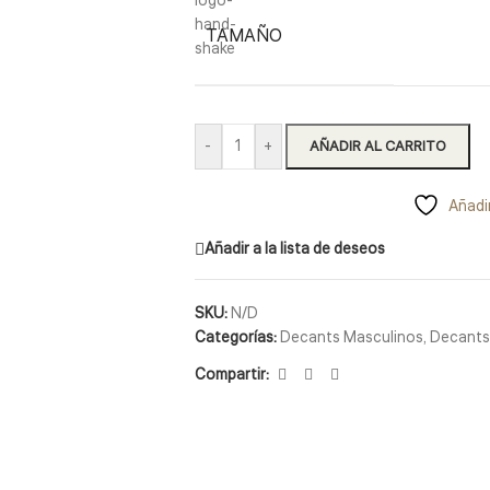
TAMAÑO
-
+
AÑADIR AL CARRITO
Añadir
Añadir a la lista de deseos
SKU:
N/D
Categorías:
Decants Masculinos
,
Decants
Compartir: