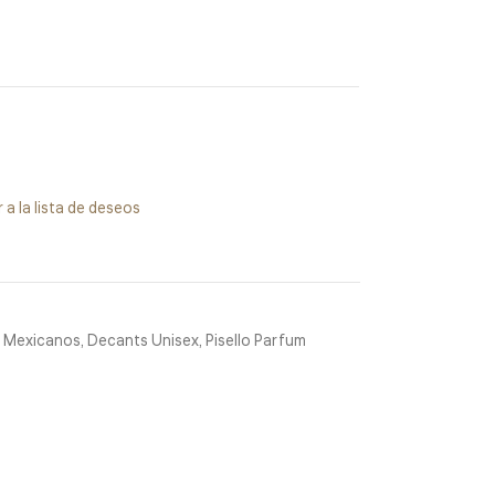
 a la lista de deseos
 Mexicanos
,
Decants Unisex
,
Pisello Parfum