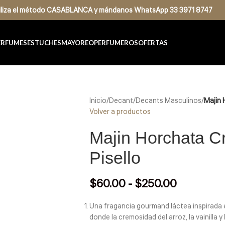
tiliza el método CASABLANCA
y
mándanos
WhatsApp 33 3971 8747
ERFUMES
ESTUCHES
MAYOREO
PERFUMEROS
OFERTAS
Inicio
/
Decant
/
Decants Masculinos
/
Majin 
Volver a productos
Majin Horchata C
Pisello
$
60.00
-
$
250.00
Una fragancia gourmand láctea inspirada 
donde la cremosidad del arroz, la vainilla 