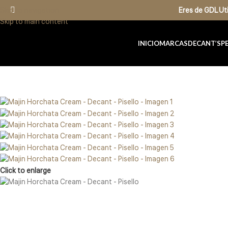
Skip to navigation
Eres de GDL U
Skip to main content
INICIO
MARCAS
DECANT’S
P
Click to enlarge