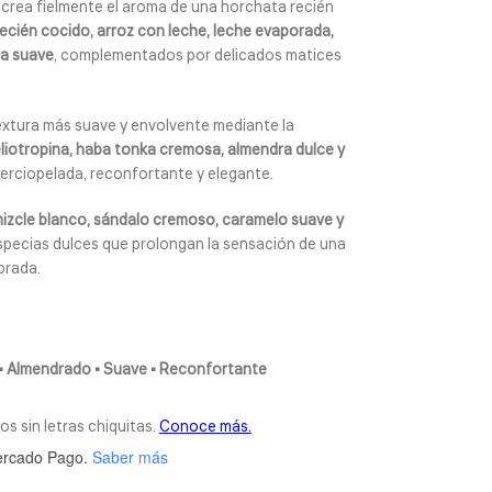
recrea fielmente el aroma de una horchata recién
recién cocido, arroz con leche, leche evaporada,
la suave
, complementados por delicados matices
textura más suave y envolvente mediante la
eliotropina, haba tonka cremosa, almendra dulce y
erciopelada, reconfortante y elegante.
mizcle blanco, sándalo cremoso, caramelo suave y
 especias dulces que prolongan la sensación de una
brada.
• Almendrado • Suave • Reconfortante
rcado Pago.
Saber más