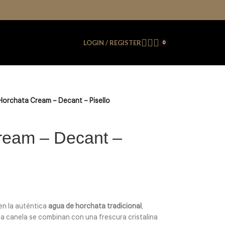
LOGIN / REGISTER
0
Horchata Cream – Decant – Pisello
ream – Decant –
en la auténtica
agua de horchata tradicional
,
y la canela se combinan con una frescura cristalina