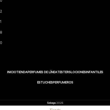
0
2
1
8
0
INICIO
TIENDA
PERFUMES DE LÍNEA
TESTERS
LOCIONES
INFANTILES
ESTUCHES
PERFUMEROS
Sekega
2025