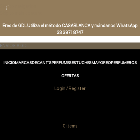
Skip to navigation
Skip to main content
Eres de GDL Utiliza el método CASABLANCA
y
mándanos
WhatsApp
33 3971 8747
ENVIOS A GDL
INICIO
MARCAS
DECANT’S
PERFUMES
ESTUCHES
MAYOREO
PERFUMEROS
OFERTAS
Login / Register
0
items