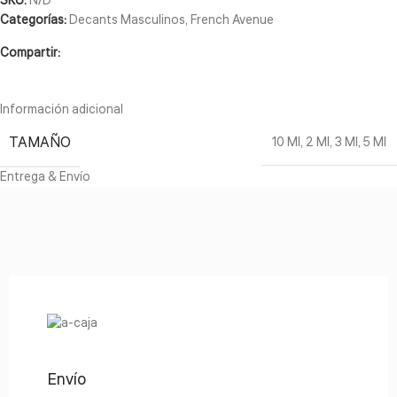
SKU:
N/D
Categorías:
Decants Masculinos
,
French Avenue
Compartir:
INFORMACIÓN ADICIONAL
ENTREGA & ENVÍO
Información adicional
TAMAÑO
10 Ml
,
2 Ml
,
3 Ml
,
5 Ml
Entrega & Envío
Envío