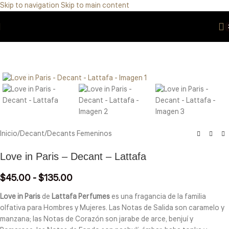
Skip to navigation
Skip to main content
Eres de GDL Utiliza el método CASABLANCA
y
mándanos
WhatsApp
33 3971 8747
Click to enlarge
Inicio
/
Decant
/
Decants Femeninos
Love in Paris – Decant – Lattafa
$
45.00
-
$
135.00
Love in Paris
de
Lattafa Perfumes
es una fragancia de la familia
olfativa para Hombres y Mujeres. Las Notas de Salida son caramelo y
manzana; las Notas de Corazón son jarabe de arce, benjuí y