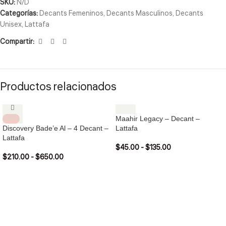
SKU:
N/D
Categorías:
Decants Femeninos
,
Decants Masculinos
,
Decants
Unisex
,
Lattafa
Compartir:
Productos relacionados
-36%
Maahir Legacy – Decant –
Discovery Bade’e Al – 4 Decant –
Lattafa
Lattafa
$
45.00
-
$
135.00
$
210.00
-
$
650.00