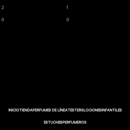
2
1
0
0
INICIO
TIENDA
PERFUMES DE LÍNEA
TESTERS
LOCIONES
INFANTILES
ESTUCHES
PERFUMEROS