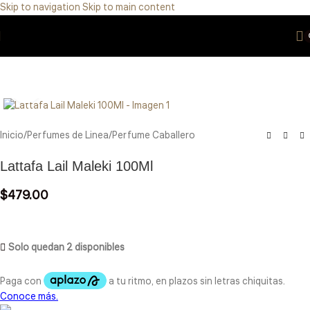
Skip to navigation
Skip to main content
Eres de GDL Utiliza el método CASABLANCA
y
mándanos
WhatsApp
33 3971 8747
Click to enlarge
Inicio
/
Perfumes de Linea
/
Perfume Caballero
Lattafa Lail Maleki 100Ml
$
479.00
Solo quedan 2 disponibles