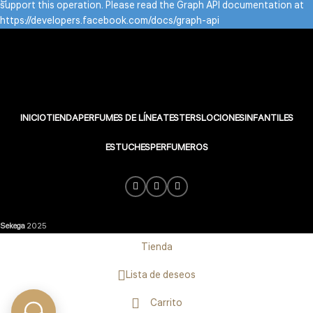
support this operation. Please read the Graph API documentation at
https://developers.facebook.com/docs/graph-api
INICIO
TIENDA
PERFUMES DE LÍNEA
TESTERS
LOCIONES
INFANTILES
ESTUCHES
PERFUMEROS
Sekega
2025
Tienda
Lista de deseos
Carrito