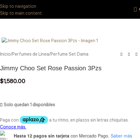
Eres de GDL Utiliza el método CASABLANCA
y
mándanos
WhatsApp
Skip to navigation
33 3971 8747
Skip to main content
Click to enlarge
Inicio
/
Perfumes de Linea
/
Perfume Set Dama
Jimmy Choo Set Rose Passion 3Pzs
$
1,580.00
Solo quedan 1 disponibles
Hasta 12 pagos sin tarjeta
con Mercado Pago.
Saber más