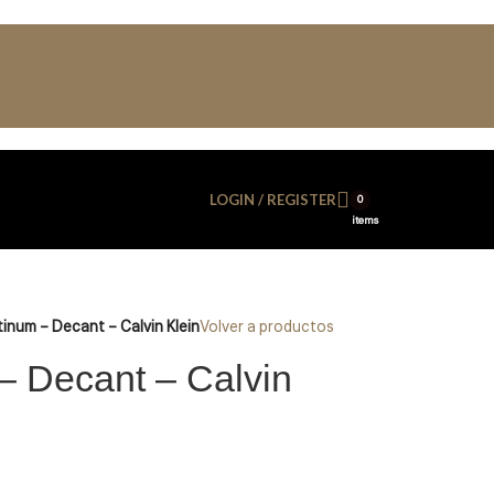
LOGIN / REGISTER
0
items
inum – Decant – Calvin Klein
Volver a productos
– Decant – Calvin