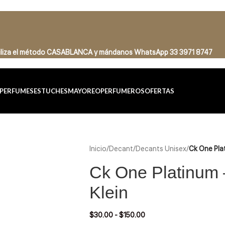
tiliza el método CASABLANCA
y
mándanos
WhatsApp 33 3971 8747
PERFUMES
ESTUCHES
MAYOREO
PERFUMEROS
OFERTAS
Inicio
/
Decant
/
Decants Unisex
/
Ck One Plat
Ck One Platinum 
Klein
$
30.00
-
$
150.00