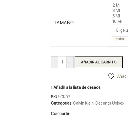
2 Ml
3 Ml
5 Ml
10 Ml
TAMAÑO
Limpiar
-
+
AÑADIR AL CARRITO
Añadir
Añadir a la lista de deseos
SKU:
CK07
Categorías:
Calvin Klein
,
Decants Unisex
Compartir:
ESCRIPCIÓN
INFORMACIÓN ADICIONAL
ENTREGA & ENVÍO