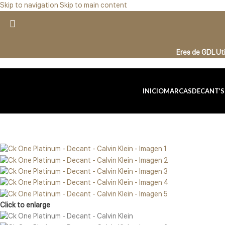
Skip to navigation
Skip to main content
Eres de GDL U
INICIO
MARCAS
DECANT’S
Click to enlarge