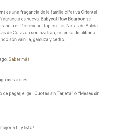
ent
es una fragancia de la familia olfativa Oriental
fragrancia es nueva.
Babycat Raw Bourbon
se
agrancia es Dominique Ropion. Las Notas de Salida
otas de Corazón son azafrán, incienso de olíbano
ondo son vainilla, gamuza y cedro.
ago.
Saber más
aga mes a mes
 de pagar, elige “Cuotas sin Tarjeta” o “Meses sin
jor a ti ¡y listo!