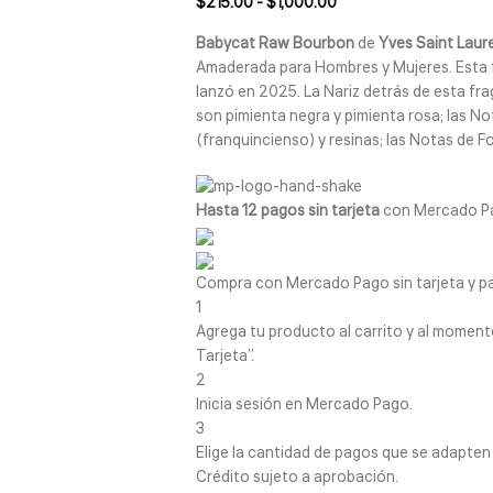
$
215.00
-
$
1,000.00
Babycat Raw Bourbon
de
Yves Saint Laur
Amaderada para Hombres y Mujeres. Esta 
lanzó en 2025. La Nariz detrás de esta fr
son pimienta negra y pimienta rosa; las N
(franquincienso) y resinas; las Notas de F
Hasta 12 pagos sin tarjeta
con Mercado P
Compra con Mercado Pago sin tarjeta y p
1
Agrega tu producto al carrito y al momento
Tarjeta”.
2
Inicia sesión en Mercado Pago.
3
Elige la cantidad de pagos que se adapten me
Crédito sujeto a aprobación.