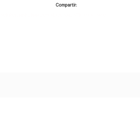
Compartir:
ESCRIPCIÓN
INFORMACIÓN ADICIONAL
ENTREGA & ENVÍO