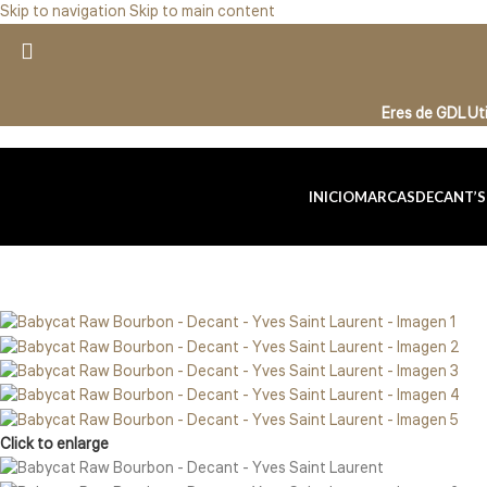
Skip to navigation
Skip to main content
Eres de GDL U
INICIO
MARCAS
DECANT’S
Click to enlarge