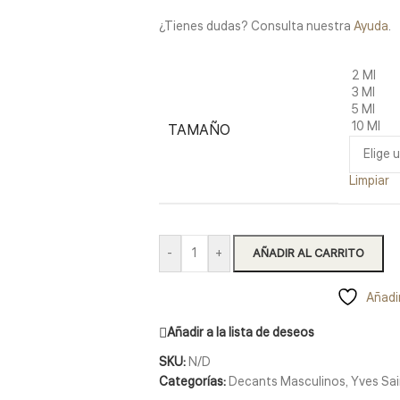
¿Tienes dudas? Consulta nuestra
Ayuda
.
2 Ml
3 Ml
5 Ml
10 Ml
TAMAÑO
Limpiar
-
+
AÑADIR AL CARRITO
Añadir
Añadir a la lista de deseos
SKU:
N/D
Categorías:
Decants Masculinos
,
Yves Sai