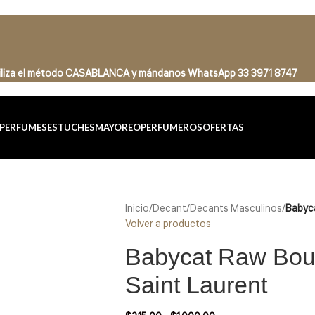
tiliza el método CASABLANCA
y
mándanos
WhatsApp 33 3971 8747
PERFUMES
ESTUCHES
MAYOREO
PERFUMEROS
OFERTAS
Inicio
/
Decant
/
Decants Masculinos
/
Babyca
Volver a productos
Babycat Raw Bou
Saint Laurent