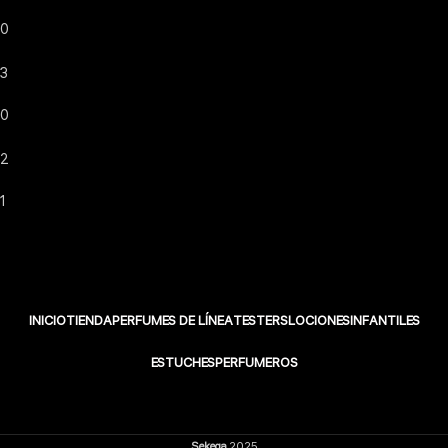
0
3
0
2
1
INICIO
TIENDA
PERFUMES DE LÍNEA
TESTERS
LOCIONES
INFANTILES
ESTUCHES
PERFUMEROS
Sekega
2025