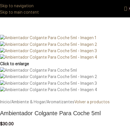
Eres de GDL Utiliza el método CASABLANCA
y
mándanos
WhatsApp
Skip to navigation
33 3971 8747
Skip to main content
Click to enlarge
Inicio
/
Ambiente & Hogar
/
Aromatizantes
Volver a productos
Ambientador Colgante Para Coche 5ml
$
30.00