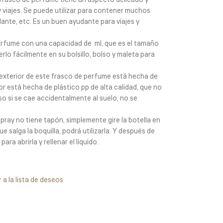
frasco de perfume tiene un aspecto delicado y
 viajes. Se puede utilizar para contener muchos
ante, etc. Es un buen ayudante para viajes y
erfume con una capacidad de ml, que es el tamaño
rlo fácilmente en su bolsillo, bolso y maleta para
exterior de este frasco de perfume está hecha de
ior está hecha de plástico pp de alta calidad, que no
so si se cae accidentalmente al suelo, no se
ray no tiene tapón, simplemente gire la botella en
ue salga la boquilla, podrá utilizarla. Y después de
para abrirla y rellenar el líquido.
 a la lista de deseos