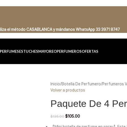
tiliza el método CASABLANCA
y
mándanos
WhatsApp 33 3971 8747
PERFUMES
ESTUCHES
MAYOREO
PERFUMEROS
OFERTAS
Inicio
/
Botella De Perfumero
/
Perfumeros V
Volver a productos
Paquete De 4 Pe
$
105.00
$
135.00