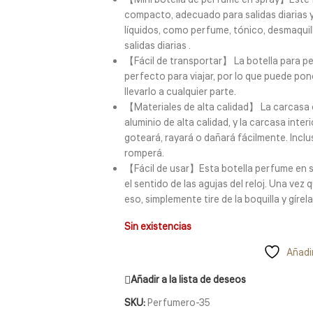
【Mini botella de perfume en spray】Este 
compacto, adecuado para salidas diarias y
líquidos, como perfume, tónico, desmaquill
salidas diarias .
【Fácil de transportar】 La botella para p
perfecto para viajar, por lo que puede pone
llevarlo a cualquier parte.
【Materiales de alta calidad】 La carcasa 
aluminio de alta calidad, y la carcasa inter
goteará, rayará o dañará fácilmente. Inclu
romperá.
【Fácil de usar】Esta botella perfume en sp
el sentido de las agujas del reloj. Una vez q
eso, simplemente tire de la boquilla y gírela 
Sin existencias
Añadir
Añadir a la lista de deseos
SKU:
Perfumero-35