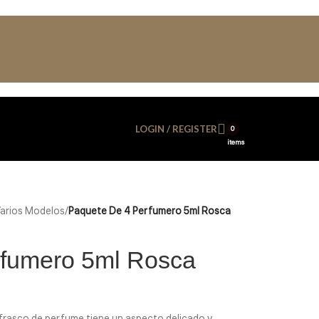
LOGIN / REGISTER
0
items
arios Modelos
/
Paquete De 4 Perfumero 5ml Rosca
rfumero 5ml Rosca