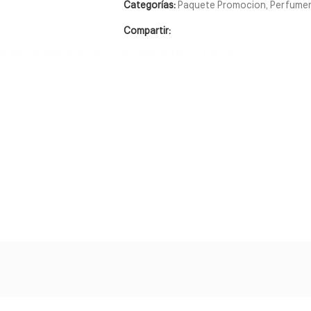
Categorías:
Paquete Promocion
,
Perfumer
Compartir:
ESCRIPCIÓN
INFORMACIÓN ADICIONAL
ENTREGA & ENVÍO