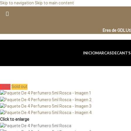
Skip to navigation
Skip to main content
Eres de GDL U
INICIO
MARCAS
DECANT’S
-22%
Sold out
Click to enlarge